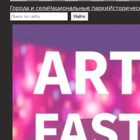
Города и села
Национальные парки
Историчес
Поиск
Найти