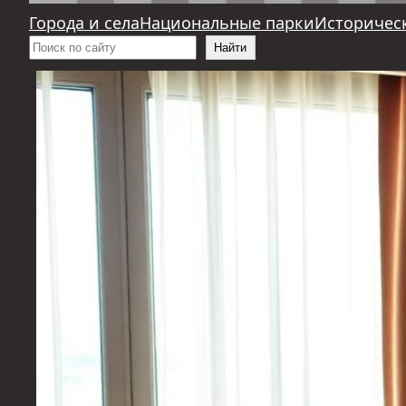
Города и села
Национальные парки
Историчес
Поиск
Найти