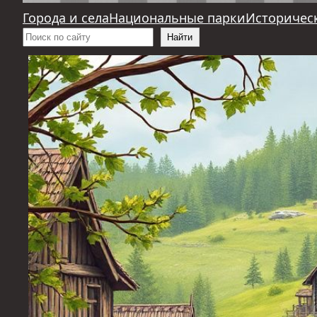
Города и села
Национальные парки
Историчес
Поиск
Найти