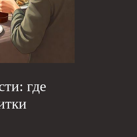
ти: где
итки