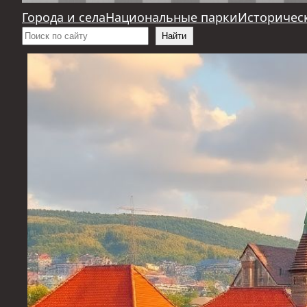
Города и села
Национальные парки
Историчес
Поиск
Найти