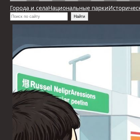
Города и села
Национальные парки
Историчес
Поиск
Найти