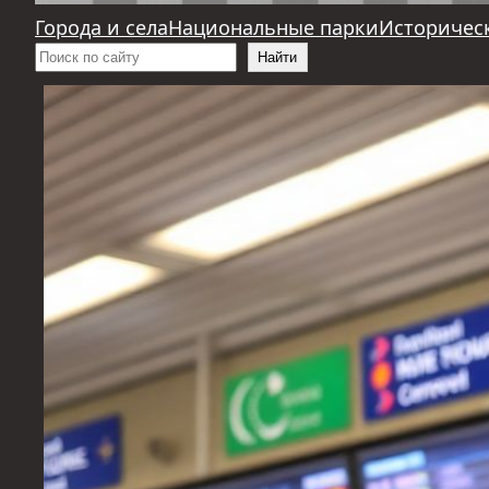
Города и села
Национальные парки
Историчес
Поиск
Найти