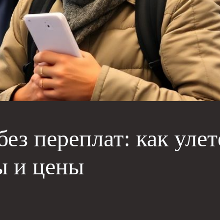
без переплат: как уле
ы и цены