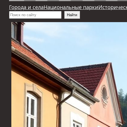
Города и села
Национальные парки
Историчес
Поиск
Найти